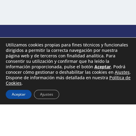
ISLA DE SAN SIMÓN: UN VIAJE ÚNICO EN EL CORAZÓN DE
Utilizamos cookies propias para fines técnicos y funcionales
LA RÍA DE VIGO.
dirigidos a permitir la correcta navegación por nuestra
página web y de terceros con finalidad analítica. Para
consentir su utilización y confirmar que ha leído la
información proporcionada, pulse el botón
Aceptar
. Podrá
conocer cómo gestionar o deshabilitar las cookies en
Ajustes
.
Dispone de información más detallada en nuestra
Política de
Las Islas Cíes
|
Isla de Ons
|
Isla
Cookies
.
de la Graciosa
|
Isla de Lobo
s
|
Aceptar
Ajustes
Isla de Fuerteventura