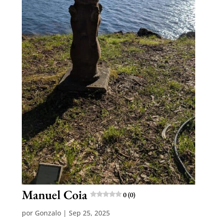
Manuel Coia
0 (0)
por
Gonzalo
|
Sep 25, 2025