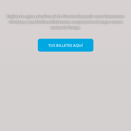
Explora las aguas cristalinas de La Graciosa buceando entre formaciones
volcánicas y una biodiversidad marina excepcional en la mayor reserva
marina de Europa.
TUS BILLETES AQUÍ