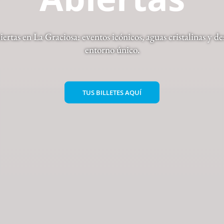
ertas en La Graciosa: eventos icónicos, aguas cristalinas y des
entorno único.
TUS BILLETES AQUÍ